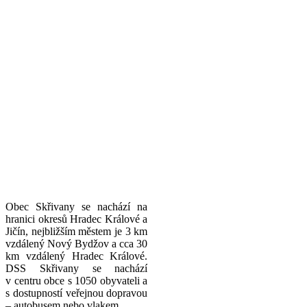
Obec Skřivany se nachází na
hranici okresů Hradec Králové a
Jičín, nejbližším městem je 3 km
vzdálený Nový Bydžov a cca 30
km vzdálený Hradec Králové.
DSS Skřivany se nachází
v centru obce s 1050 obyvateli a
s dostupností veřejnou dopravou
– autobusem nebo vlakem.