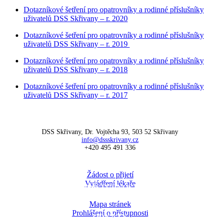
Dotazníkové šetření pro opatrovníky a rodinné příslušníky
uživatelů DSS Skřivany – r. 2020
Dotazníkové šetření pro opatrovníky a rodinné příslušníky
uživatelů DSS Skřivany – r. 2019
Dotazníkové šetření pro opatrovníky a rodinné příslušníky
uživatelů DSS Skřivany – r. 2018
Dotazníkové šetření pro opatrovníky a rodinné příslušníky
uživatelů DSS Skřivany – r. 2017
KONTAKTY
DSS Skřivany, Dr. Vojtěcha 93, 503 52 Skřivany
info@dssskrivany.cz
+420 495 491 336
KE STAŽENÍ
Žádost o přijetí
Vyjádření lékaře
PŘÍSTUPNOST
Mapa stránek
Prohlášení o přístupnosti
ODKAZY