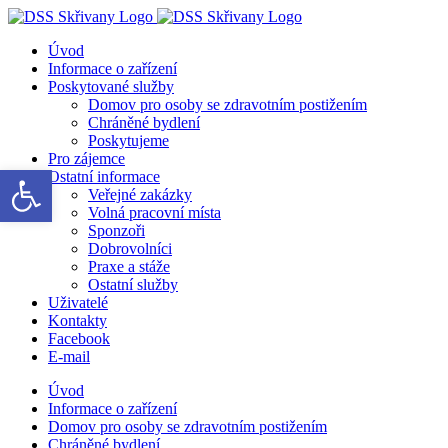
Přeskočit
na
Úvod
obsah
Informace o zařízení
Poskytované služby
Domov pro osoby se zdravotním postižením
Chráněné bydlení
Poskytujeme
Pro zájemce
Open toolbar
Ostatní informace
Veřejné zakázky
Volná pracovní místa
Sponzoři
Dobrovolníci
Praxe a stáže
Ostatní služby
Uživatelé
Kontakty
Facebook
E-mail
Úvod
Informace o zařízení
Domov pro osoby se zdravotním postižením
Chráněné bydlení