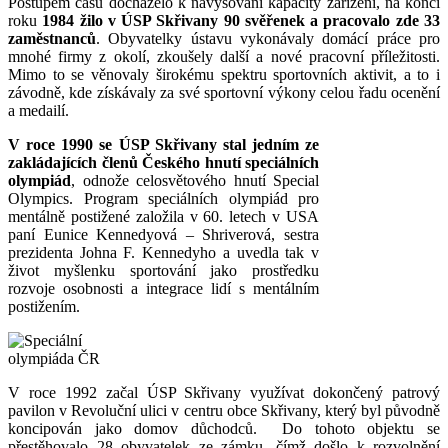
Postupem času docházelo k navyšování kapacity zařízení, na konci
roku
1984 žilo v ÚSP Skřivany 90 svěřenek a pracovalo zde 33
zaměstnanců
. Obyvatelky ústavu vykonávaly domácí práce pro
mnohé firmy z okolí, zkoušely další a nové pracovní příležitosti.
Mimo to se věnovaly širokému spektru sportovních aktivit, a to i
závodně, kde získávaly za své sportovní výkony celou řadu ocenění
a medailí.
V roce 1990 se ÚSP Skřivany stal jedním ze
zakládajících členů Českého hnutí speciálních
olympiád
, odnože celosvětového hnutí Special
Olympics. Program speciálních olympiád pro
mentálně postižené založila v 60. letech v USA
paní Eunice Kennedyová – Shriverová, sestra
prezidenta Johna F. Kennedyho a uvedla tak v
život myšlenku sportování jako prostředku
rozvoje osobnosti a integrace lidí s mentálním
postižením.
V roce 1992 začal ÚSP Skřivany využívat dokončený patrový
pavilon v Revoluční ulici v centru obce Skřivany, který byl původně
koncipován jako domov důchodců. Do tohoto objektu se
přestěhovalo 28 obyvatelek ze zámku, čímž došlo k rozvolnění