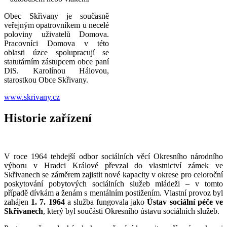
Obec Skřivany je současně
veřejným opatrovníkem u necelé
poloviny uživatelů Domova.
Pracovníci Domova v této
oblasti úzce spolupracují se
statutárním zástupcem obce paní
DiS. Karolínou Hálovou,
starostkou Obce Skřivany.
www.skrivany.cz
Historie zařízení
V roce 1964 tehdejší odbor sociálních věcí Okresního národního
výboru v Hradci Králové převzal do vlastnictví zámek ve
Skřivanech se záměrem zajistit nové kapacity v okrese pro celoroční
poskytování pobytových sociálních služeb mládeži – v tomto
případě dívkám a ženám s mentálním postižením. Vlastní provoz byl
zahájen
1. 7. 1964
a služba fungovala jako
Ústav sociální péče ve
Skřivanech
, který byl součásti Okresního ústavu sociálních služeb.