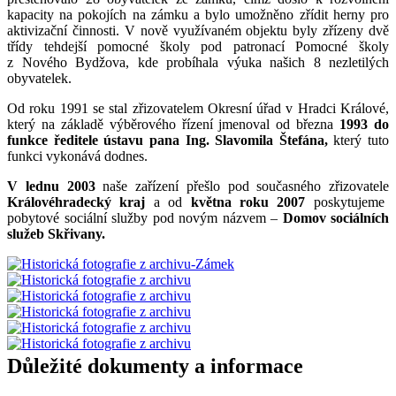
kapacity na pokojích na zámku a bylo umožněno zřídit herny pro
aktivizační činnosti. V nově využívaném objektu byly zřízeny dvě
třídy tehdejší pomocné školy pod patronací Pomocné školy
z Nového Bydžova, kde probíhala výuka našich 8 nezletilých
obyvatelek.
Od roku 1991 se stal zřizovatelem Okresní úřad v Hradci Králové,
který na základě výběrového řízení jmenoval od března
1993 do
funkce ředitele ústavu pana Ing. Slavomila Štefána,
který tuto
funkci vykonává dodnes.
V lednu 2003
naše zařízení přešlo pod současného zřizovatele
Královéhradecký kraj
a od
května roku 2007
poskytujeme
pobytové sociální služby pod novým názvem –
Domov sociálních
služeb Skřivany.
Důležité dokumenty a informace