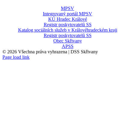
MPSV
Integrovaný portál MPSV
KÚ Hradec Králové
Registr poskytovatelů SS
Katalog sociálních služeb v Královéhradeckém kraji
Registr poskytovatelů SS
Obec Skřivany
APSS
©
2026 Všechna práva vyhrazena | DSS Skřivany
Page load link
Přejít
nahoru